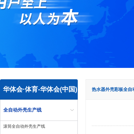
华体会·体育-华体会(中国)
热水器外壳彩板全自
全自动外壳生产线
滚筒全自动外壳生产线