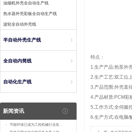
油烟机外壳全自动生产线
热水器外壳彩板全自动生产线
波轮全自动外壳线
半自动外壳生产线
特点：
全自动内筒线
1.生产产品:热泵外
2.生产工艺:双工位
自动化生产线
3.产品范围:外壳直径04
4.产品材质:PCM
5.工作方式:全伺服
新闻资讯
6.生产方式:在电脑
节能环保已成为工程机械行业发...