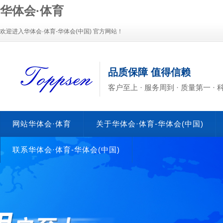
华体会·体育
欢迎进入华体会·体育-华体会(中国) 官方网站！
品质保障 值得信赖
客户至上 · 服务周到 · 质量第一 ·
网站华体会·体育
关于华体会·体育-华体会(中国)
联系华体会·体育-华体会(中国)