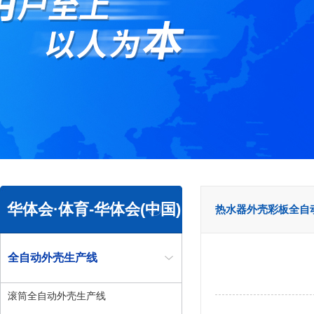
华体会·体育-华体会(中国)
热水器外壳彩板全自
全自动外壳生产线
滚筒全自动外壳生产线