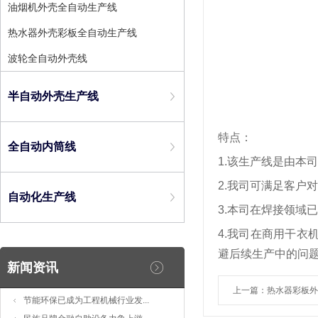
油烟机外壳全自动生产线
热水器外壳彩板全自动生产线
波轮全自动外壳线
半自动外壳生产线
特点：
全自动内筒线
1.该生产线是由本
2.我司可满足客户
自动化生产线
3.本司在焊接领域
4.我司在商用干衣
避后续生产中的问题
新闻资讯
上一篇：
热水器彩板外
节能环保已成为工程机械行业发...